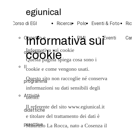
egiunical
eam
Corso di EGI
Ricerca
Polo
Eventi & Foto
Ric
Informativa sui
Oggetto e
PMI
Eventi
Car
Informativa sui cookie
cookie
obiettivi
Questa pagina spiega cosa sono i
Il
cookie e come vengono usati.
Questo sito non raccoglie né conserva
programma
informazioni su dati sensibili degli
Attività
utenti.
Il referente del sito www.egiunical.it
didattiche
e titolare del trattamento dei dati è
proattive
Maurizio La Rocca, nato a Cosenza il