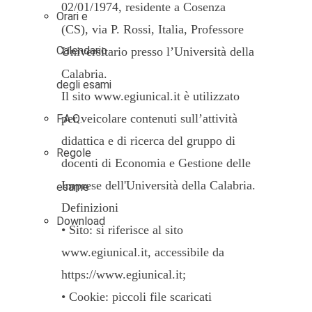
02/01/1974, residente a Cosenza
Orari e
(CS), via P. Rossi, Italia, Professore
Calendario
Universitario presso l’Università della
Calabria.
degli esami
Il sito www.egiunical.it è utilizzato
per veicolare contenuti sull’attività
F.A.Q.
didattica e di ricerca del gruppo di
Regole
docenti di Economia e Gestione delle
Imprese dell'Università della Calabria.
esame
Definizioni
Download
• Sito: si riferisce al sito
www.egiunical.it, accessibile da
https://www.egiunical.it;
• Cookie: piccoli file scaricati