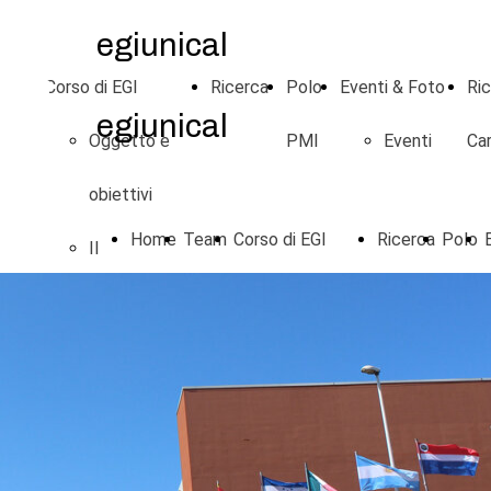
egiunical
eam
Corso di EGI
Ricerca
Polo
Eventi & Foto
Ric
egiunical
Oggetto e
PMI
Eventi
Car
obiettivi
Home
Team
Corso di EGI
Ricerca
Polo
Il
Page
Oggetto e
PMI
programma
obiettivi
Attività
Il
didattiche
programma
proattive