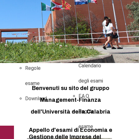
Attività
Orari e
didattiche
Calendario
proattive
degli esami
Orari e
F.A.Q.
Calendario
Regole
degli esami
esame
Benvenuti su sito del gruppo
F.A.Q.
Download
Management-Finanza
Regole
dell'Università della Calabria
esame
Appello d'esami di Economia e
Gestione delle Imprese del